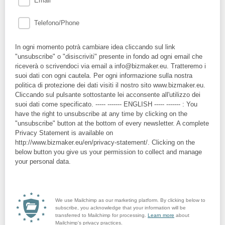
Email
Telefono/Phone
In ogni momento potrà cambiare idea cliccando sul link
"unsubscribe" o "disiscriviti" presente in fondo ad ogni email che
riceverà o scrivendoci via email a info@bizmaker.eu. Tratteremo i
suoi dati con ogni cautela. Per ogni informazione sulla nostra
politica di protezione dei dati visiti il nostro sito www.bizmaker.eu.
Cliccando sul pulsante sottostante lei acconsente all'utilizzo dei
suoi dati come specificato. ----- ------- ENGLISH ----- ------- : You
have the right to unsubscribe at any time by clicking on the
"unsubscribe" button at the bottom of every newsletter. A complete
Privacy Statement is available on
http://www.bizmaker.eu/en/privacy-statement/. Clicking on the
below button you give us your permission to collect and manage
your personal data.
We use Mailchimp as our marketing platform. By clicking below to
subscribe, you acknowledge that your information will be
transferred to Mailchimp for processing.
Learn more
about
Mailchimp's privacy practices.